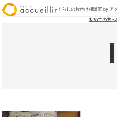
内
くらしの片付け相談室
by 
容
を
初めての方へ
ス
キ
ッ
プ