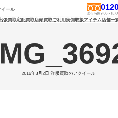
0120
アクイール
受付時間9:00〜1
出張買取
宅配買取
店頭買取
ご利用実例
取扱アイテム
店舗一
IMG_369
2016年3月2日
洋服買取のアクイール