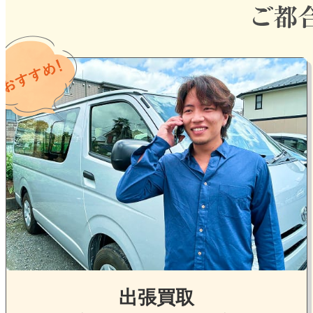
グ
ル
ー
プ
リ
ン
ク
出張買取