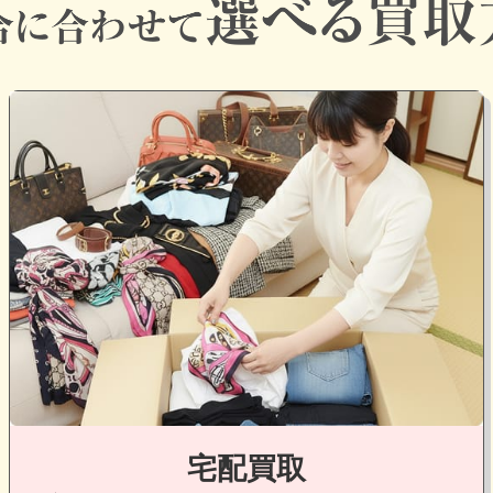
グ
ル
ー
プ
リ
ン
ク
宅配買取