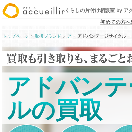
内
くらしの片付け相談室
by 
容
を
初めての方へ
ス
取扱ブランド
ア
アドバンテージサイクル
キ
ッ
プ
アドバンテ
ルの買取