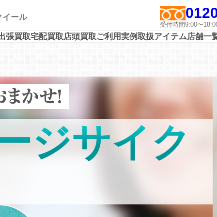
0120
アクイール
受付時間9:00〜1
出張買取
宅配買取
店頭買取
ご利用実例
取扱アイテム
店舗一
ージサイク