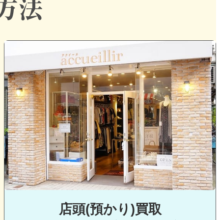
グ
ル
ー
プ
リ
ン
ク
店頭(預かり)
買取