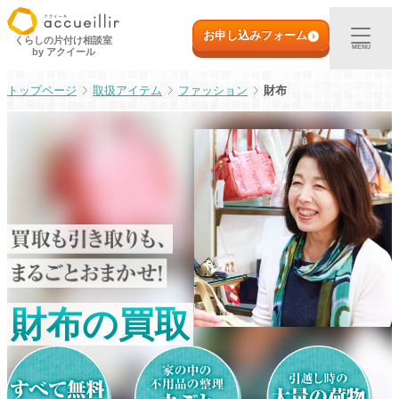
内
初めての方へ
容
お申し込みフォーム
くらしの片付け相談室
MENU
by アクイール
を
ス
出張買取
取扱アイテム
ファッション
財布
キ
ッ
プ
宅配買取
店頭買取
ご利用実例
取扱アイテム
財布の買取
店舗一覧