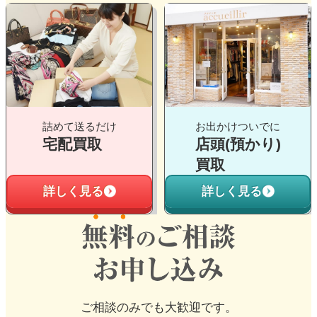
グ
グ
ル
ル
ー
ー
プ
プ
リ
リ
ン
ン
ク
ク
詰めて送るだけ
お出かけついでに
宅配買取
店頭(預かり)
買取
詳しく見る
詳しく見る
ご相談のみでも大歓迎です。