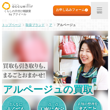
内
初めての方へ
容
お申し込みフォーム
くらしの片付け相談室
MENU
by アクイール
を
ス
出張買取
取扱ブランド
ア
アルページュ
キ
ッ
プ
宅配買取
店頭買取
ご利用実例
取扱アイテム
アルページュの買取
店舗一覧