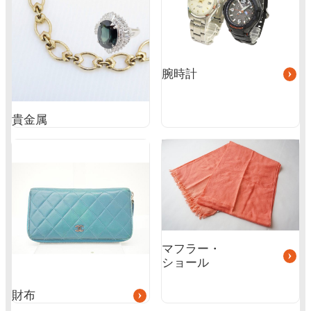
ー
プ
リ
ン
ク
腕時計
貴金属
グ
グ
ル
ル
ー
ー
プ
プ
リ
リ
ン
ン
ク
ク
マフラー・
ショール
財布