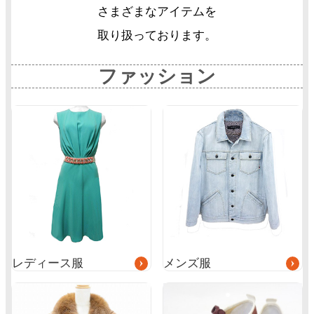
さまざまなアイテムを
取り扱っております。
ファッション
グ
グ
ル
ル
ー
ー
プ
プ
リ
リ
ン
ン
ク
ク
レディース服
メンズ服
グ
ル