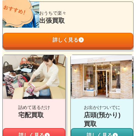
グ
ル
おうちで楽々
ー
出張買取
プ
リ
詳しく見る
ン
ク
グ
グ
ル
ル
ー
ー
プ
プ
リ
リ
ン
ン
ク
ク
詰めて送るだけ
お出かけついでに
宅配買取
店頭(預かり)
買取
詳しく見る
詳しく見る