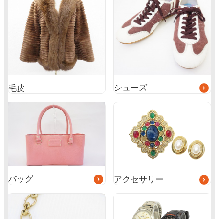
ー
プ
リ
ン
ク
シューズ
毛皮
グ
グ
ル
ル
ー
ー
プ
プ
リ
リ
ン
ン
ク
ク
バッグ
アクセサリー
グ
ル