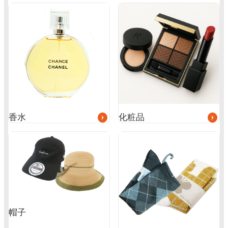
グ
グ
ル
ル
ー
ー
プ
プ
リ
リ
ン
ン
ク
ク
香水
化粧品
帽子