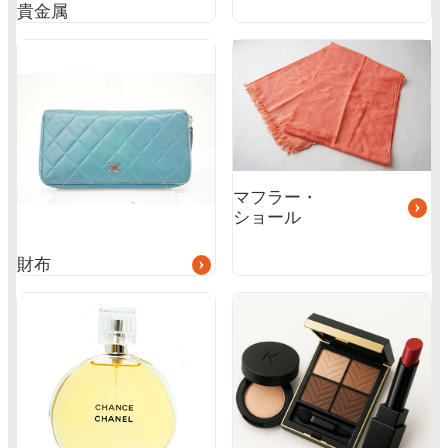
貴金属
グ
グ
ル
ル
ー
ー
プ
プ
リ
リ
ン
ン
ク
ク
マフラー・
ショール
財布
グ
グ
ル
ル
ー
ー
プ
プ
リ
リ
ン
ン
ク
ク