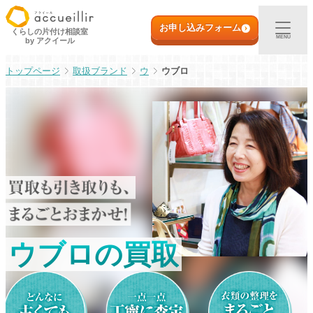
内
初めての方へ
容
お申し込みフォーム
くらしの片付け相談室
MENU
by アクイール
を
ス
出張買取
取扱ブランド
ウ
ウブロ
キ
ッ
プ
宅配買取
店頭買取
ご利用実例
取扱アイテム
ウブロの買取
店舗一覧