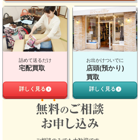
グ
グ
ル
ル
ー
ー
プ
プ
リ
リ
ン
ン
ク
ク
詰めて送るだけ
お出かけついでに
宅配買取
店頭(預かり)
買取
詳しく見る
詳しく見る