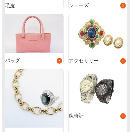
シューズ
毛皮
グ
グ
ル
ル
ー
ー
プ
プ
リ
リ
ン
ン
ク
ク
バッグ
アクセサリー
グ
ル
ー
プ
リ
ン
ク
腕時計