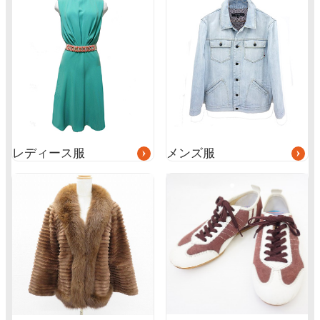
ル
ル
ー
ー
プ
プ
リ
リ
ン
ン
ク
ク
レディース服
メンズ服
グ
ル
ー
プ
リ
ン
ク