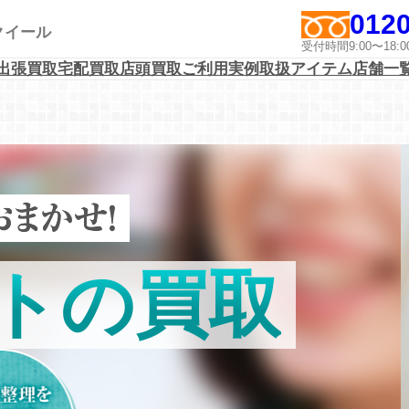
0120
アクイール
受付時間9:00〜1
出張買取
宅配買取
店頭買取
ご利用実例
取扱アイテム
店舗一
トの買取