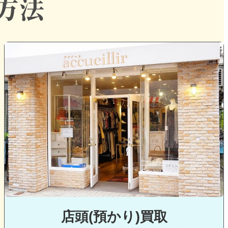
グ
ル
ー
プ
リ
ン
ク
店頭(預かり)
買取