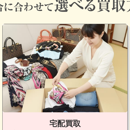
グ
ル
ー
プ
リ
ン
ク
宅配買取