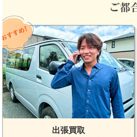
グ
ル
ー
プ
リ
ン
ク
出張買取