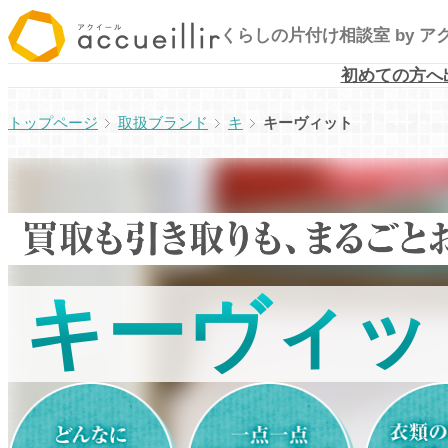
内
くらしの片付け相談室
by 
容
を
初めての方へ
ス
取扱ブランド
キ
キーヴィット
キ
ッ
プ
キーヴィッ