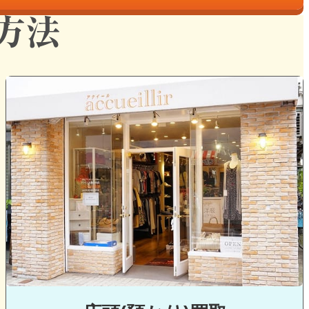
グ
ル
ー
プ
リ
ン
ク