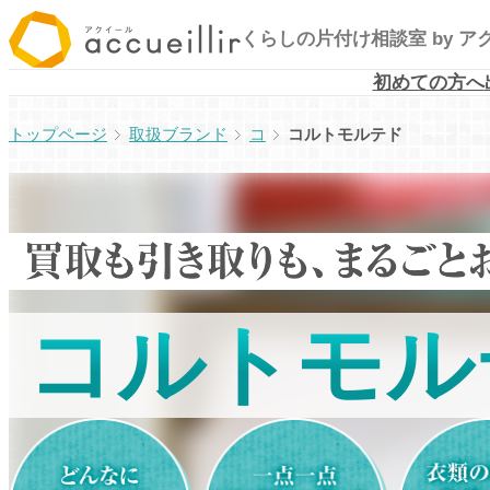
内
くらしの片付け相談室
by 
容
を
初めての方へ
ス
取扱ブランド
コ
コルトモルテド
キ
ッ
プ
コルトモル