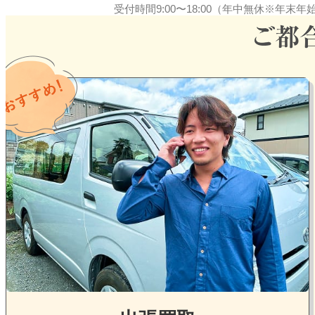
受付時間9:00〜18:00（年中無休※年末
グ
ル
ー
プ
リ
ン
ク