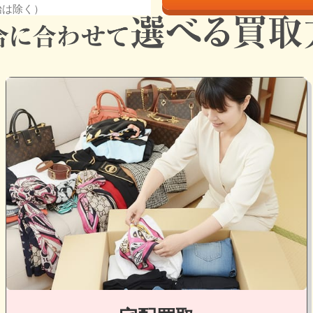
年始は除く）
グ
ル
ー
プ
リ
ン
ク