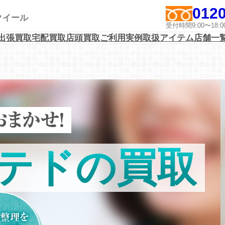
0120
アクイール
受付時間9:00〜1
出張買取
宅配買取
店頭買取
ご利用実例
取扱アイテム
店舗一
テドの買取