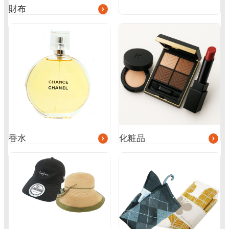
財布
グ
グ
ル
ル
ー
ー
プ
プ
リ
リ
ン
ン
ク
ク
香水
化粧品