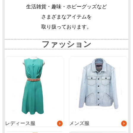
生活雑貨・趣味・ホビーグッズなど
さまざまなアイテムを
取り扱っております。
ファッション
グ
グ
ル
ル
ー
ー
プ
プ
リ
リ
ン
ン
ク
ク
レディース服
メンズ服