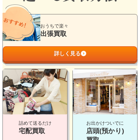
グ
ル
おうちで楽々
ー
出張買取
プ
リ
詳しく見る
ン
ク
グ
グ
ル
ル
ー
ー
プ
プ
リ
リ
ン
ン
ク
ク
詰めて送るだけ
お出かけついでに
宅配買取
店頭(預かり)
買取