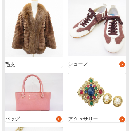
グ
ル
ー
プ
リ
ン
ク
シューズ
毛皮
グ
グ
ル
ル
ー
ー
プ
プ
リ
リ
ン
ン
ク
ク
バッグ
アクセサリー
グ