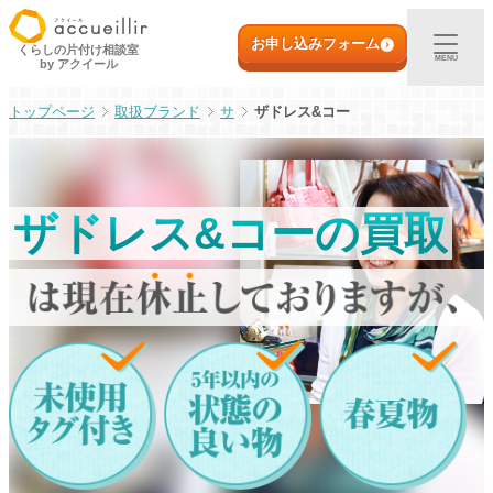
内
初めての方へ
容
お申し込みフォーム
くらしの片付け相談室
MENU
by アクイール
を
ス
出張買取
取扱ブランド
サ
ザドレス&コー
キ
ッ
プ
宅配買取
ザドレス&コーの買取
店頭買取
ご利用実例
取扱アイテム
店舗一覧