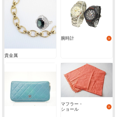
ル
ー
プ
リ
ン
ク
腕時計
貴金属
グ
グ
ル
ル
ー
ー
プ
プ
リ
リ
ン
ン
ク
ク
マフラー・
ショール