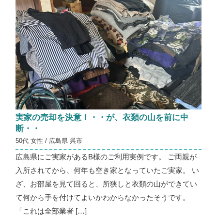
実家の売却を決意！・・が、衣類の山を前に中
断・・
50代 女性 / 広島県 呉市
広島県にご実家があるB様のご利用実例です。 ご両親が
入所されてから、何年も空き家となっていたご実家。 い
ざ、お部屋を見て回ると、所狭しと衣類の山ができてい
て何から手を付けてよいかわからなかったそうです。
「これは全部業者 […]