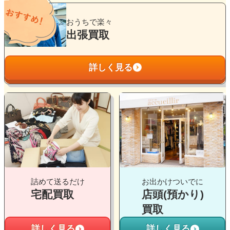
グ
ル
おうちで楽々
ー
出張買取
プ
リ
詳しく見る
ン
ク
グ
グ
ル
ル
ー
ー
プ
プ
リ
リ
ン
ン
ク
ク
詰めて送るだけ
お出かけついでに
宅配買取
店頭(預かり)
買取
詳しく見る
詳しく見る