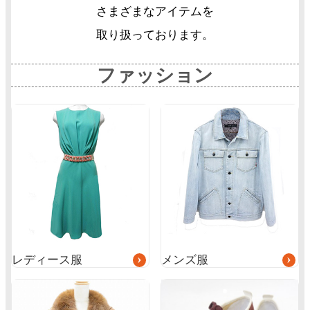
さまざまなアイテムを
取り扱っております。
ファッション
グ
グ
ル
ル
ー
ー
プ
プ
リ
リ
ン
ン
ク
ク
レディース服
メンズ服
グ
ル