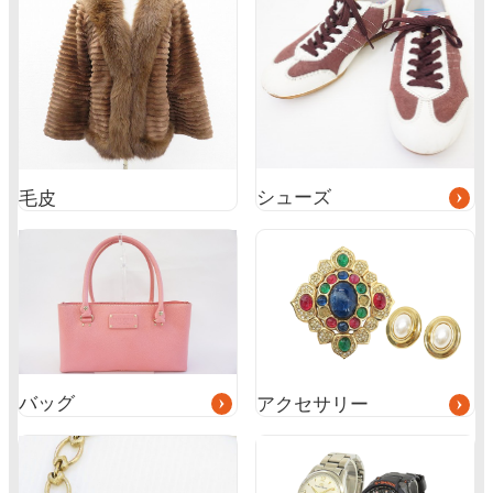
ー
プ
リ
ン
ク
シューズ
毛皮
グ
グ
ル
ル
ー
ー
プ
プ
リ
リ
ン
ン
ク
ク
バッグ
アクセサリー
グ
ル