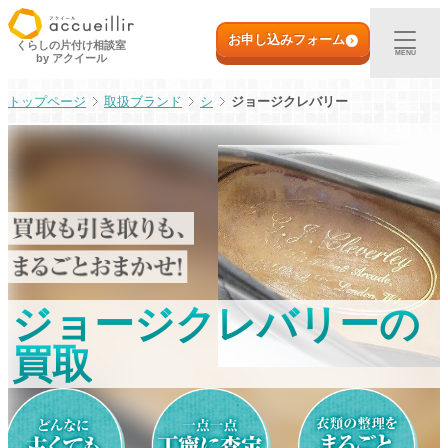
内
初めての方へ
容
お申し込みフォーム
くらしの片付け相談室
MENU
by アクイール
を
ス
出張買取
取扱ブランド
シ
ジョージクレバリー
キ
ッ
プ
宅配買取
店頭買取
ご利用実例
ジョージクレバリーの
取扱アイテム
買取
店舗一覧