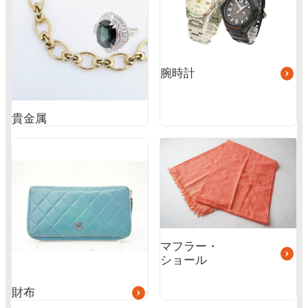
ー
プ
リ
ン
ク
腕時計
貴金属
グ
グ
ル
ル
ー
ー
プ
プ
リ
リ
ン
ン
ク
ク
マフラー・
ショール
財布