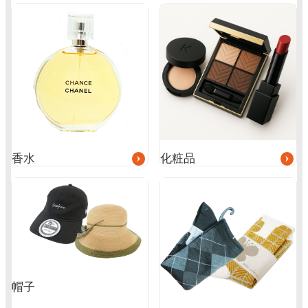
グ
グ
ル
ル
ー
ー
プ
プ
リ
リ
ン
ン
ク
ク
香水
化粧品
帽子