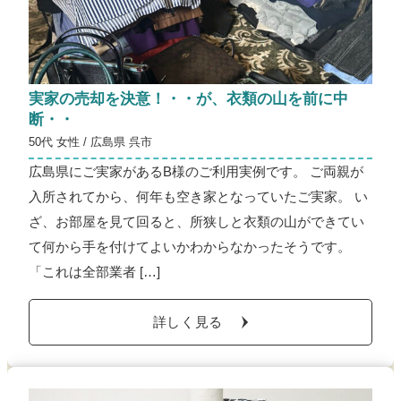
実家の売却を決意！・・が、衣類の山を前に中
断・・
50代 女性 / 広島県 呉市
広島県にご実家があるB様のご利用実例です。 ご両親が
入所されてから、何年も空き家となっていたご実家。 い
ざ、お部屋を見て回ると、所狭しと衣類の山ができてい
て何から手を付けてよいかわからなかったそうです。
「これは全部業者 […]
詳しく見る