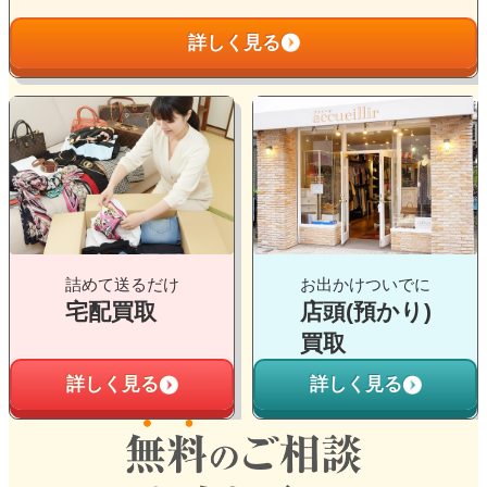
リ
詳しく見る
ン
ク
グ
グ
ル
ル
ー
ー
プ
プ
リ
リ
ン
ン
ク
ク
詰めて送るだけ
お出かけついでに
宅配買取
店頭(預かり)
買取
詳しく見る
詳しく見る