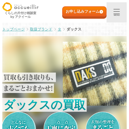
内
初めての方へ
容
お申し込みフォーム
くらしの片付け相談室
MENU
by アクイール
を
ス
出張買取
取扱ブランド
タ
ダックス
キ
ッ
プ
宅配買取
店頭買取
ご利用実例
取扱アイテム
ダックスの買取
店舗一覧