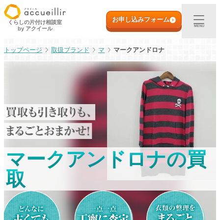
内
初めての方へ
容
お申し込みフォーム
くらしの片付け相談室
MENU
by アクイール
を
ス
出張買取
取扱ブランド
マ
マークアンドロナ
キ
ッ
プ
宅配買取
店頭買取
ご利用実例
マークアンドロナの買
取扱アイテム
取
店舗一覧