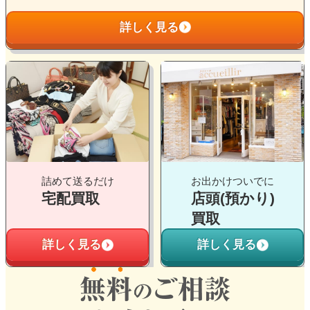
リ
詳しく見る
ン
ク
グ
グ
ル
ル
ー
ー
プ
プ
リ
リ
ン
ン
ク
ク
詰めて送るだけ
お出かけついでに
宅配買取
店頭(預かり)
買取
詳しく見る
詳しく見る