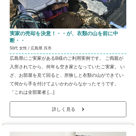
実家の売却を決意！・・が、衣類の山を前に中
断・・
50代 女性 / 広島県 呉市
広島県にご実家があるB様のご利用実例です。 ご両親が
入所されてから、何年も空き家となっていたご実家。 い
ざ、お部屋を見て回ると、所狭しと衣類の山ができてい
て何から手を付けてよいかわからなかったそうです。
「これは全部業者 […]
詳しく見る