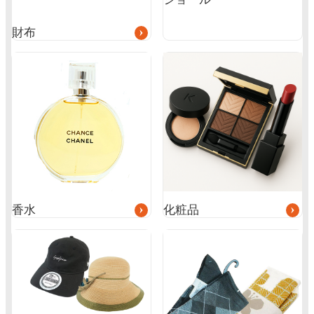
財布
グ
グ
ル
ル
ー
ー
プ
プ
リ
リ
ン
ン
ク
ク
香水
化粧品