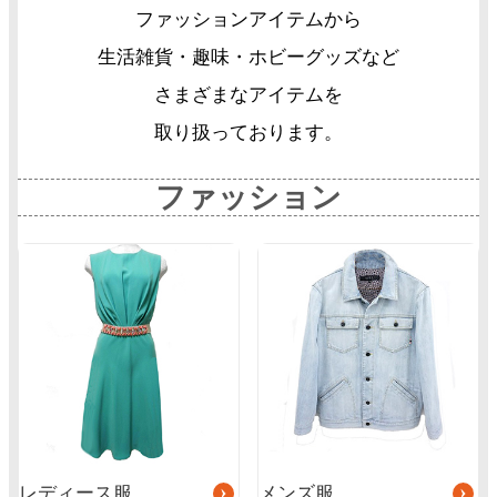
ファッションアイテムから
生活雑貨・趣味・ホビーグッズなど
さまざまなアイテムを
取り扱っております。
ファッション
グ
グ
ル
ル
ー
ー
プ
プ
リ
リ
ン
ン
ク
ク
レディース服
メンズ服