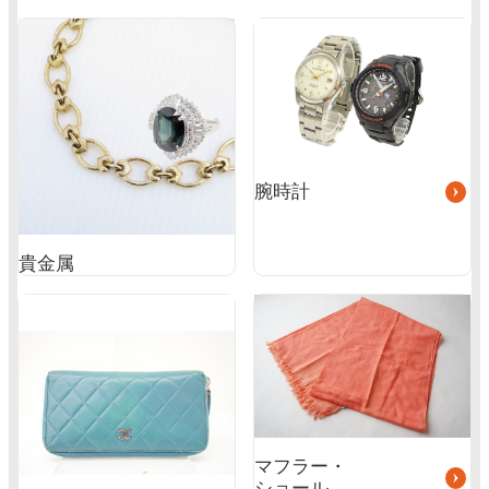
グ
ル
ー
プ
リ
ン
ク
腕時計
貴金属
グ
グ
ル
ル
ー
ー
プ
プ
リ
リ
ン
ン
ク
ク
マフラー・
ショール