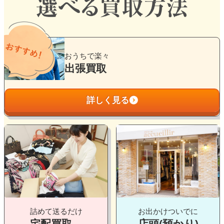
グ
ル
おうちで楽々
ー
出張買取
プ
リ
詳しく見る
ン
ク
グ
グ
ル
ル
ー
ー
プ
プ
リ
リ
ン
ン
ク
ク
詰めて送るだけ
お出かけついでに
宅配買取
店頭(預かり)