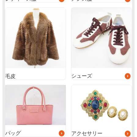
グ
ル
ー
プ
リ
ン
ク
シューズ
毛皮
グ
グ
ル
ル
ー
ー
プ
プ
リ
リ
ン
ン
ク
ク
バッグ
アクセサリー