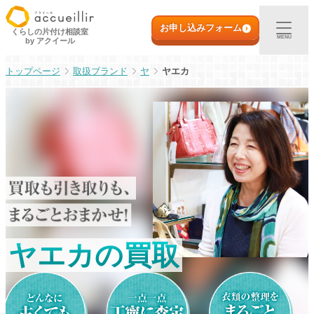
内
初めての方へ
容
お申し込みフォーム
くらしの片付け相談室
MENU
by アクイール
を
ス
出張買取
取扱ブランド
ヤ
ヤエカ
キ
ッ
プ
宅配買取
店頭買取
ご利用実例
取扱アイテム
ヤエカの買取
店舗一覧