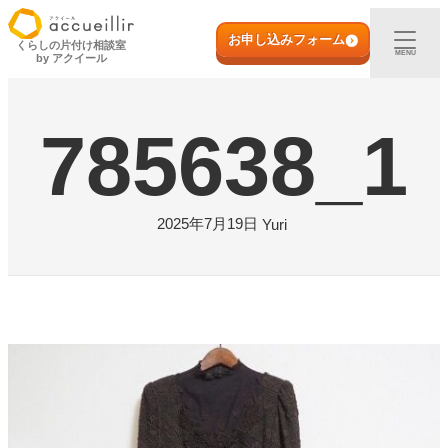
内
初めての方へ
容
お申し込みフォーム
くらしの片付け相談室
MENU
by アクイール
を
ス
出張買取
キ
785638_1
ッ
プ
宅配買取
店頭買取
2025年7月19日
Yuri
ご利用実例
取扱アイテム
店舗一覧