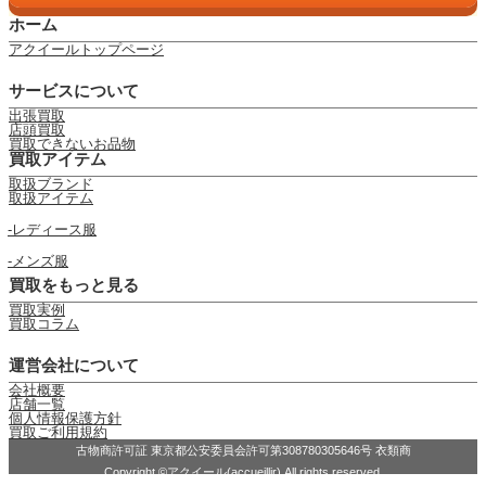
ホーム
アクイールトップページ
サービスについて
出張買取
店頭買取
買取できないお品物
買取アイテム
取扱ブランド
取扱アイテム
レディース服
メンズ服
買取をもっと見る
買取実例
買取コラム
運営会社について
会社概要
店舗一覧
個人情報保護方針
買取ご利用規約
古物商許可証 東京都公安委員会許可第308780305646号 衣類商
Copyright ©アクイール(accueillir) All rights reserved.