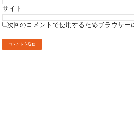
サイト
次回のコメントで使用するためブラウザー