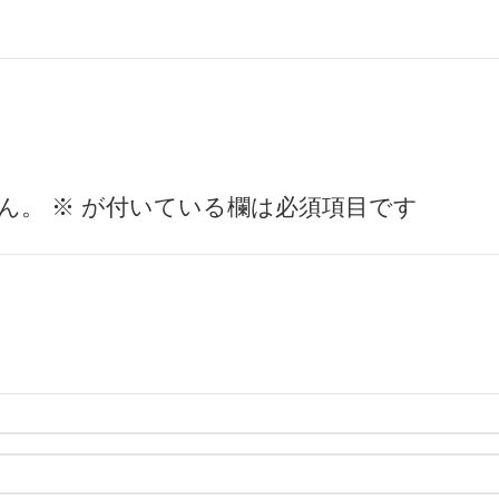
ん。
※
が付いている欄は必須項目です