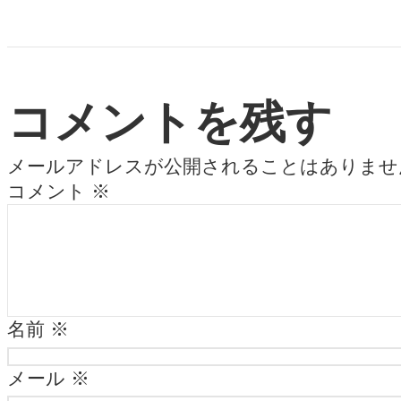
コメントを残す
メールアドレスが公開されることはありませ
コメント
※
名前
※
メール
※