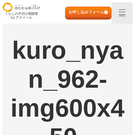
内
初めての方へ
容
お申し込みフォーム
くらしの片付け相談室
MENU
by アクイール
を
ス
出張買取
キ
kuro_nya
ッ
プ
宅配買取
店頭買取
n_962-
ご利用実例
img600x4
取扱アイテム
店舗一覧