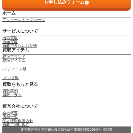
お申し込みフォーム
ホーム
アクイールトップページ
サービスについて
出張買取
店頭買取
買取できないお品物
買取アイテム
取扱ブランド
取扱アイテム
レディース服
メンズ服
買取をもっと見る
買取実例
買取コラム
運営会社について
会社概要
店舗一覧
個人情報保護方針
買取ご利用規約
古物商許可証 東京都公安委員会許可第308780305646号 衣類商