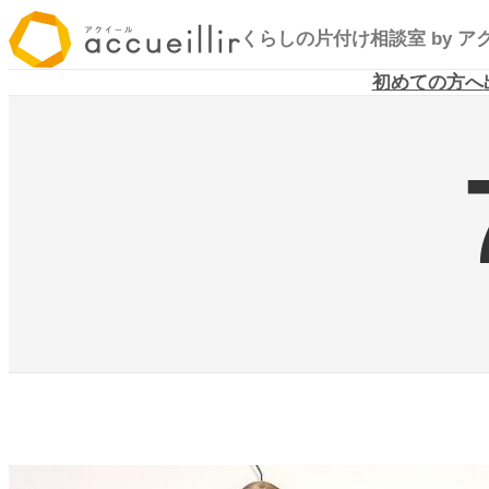
内
くらしの片付け相談室
by 
容
を
初めての方へ
ス
キ
ッ
プ