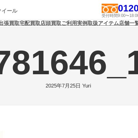
0120
アクイール
受付時間9:00〜1
出張買取
宅配買取
店頭買取
ご利用実例
取扱アイテム
店舗一
781646_
Yuri
2025年7月25日