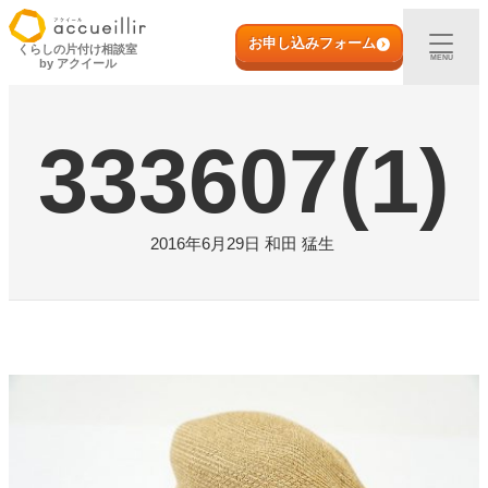
内
初めての方へ
容
お申し込みフォーム
くらしの片付け相談室
MENU
by アクイール
を
ス
出張買取
キ
333607(1)
ッ
プ
宅配買取
店頭買取
2016年6月29日
和田 猛生
ご利用実例
取扱アイテム
店舗一覧