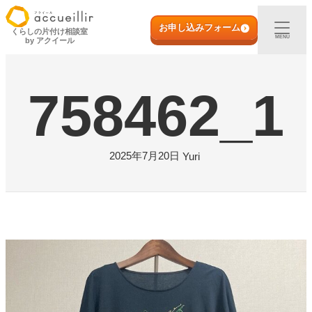
内
初めての方へ
容
お申し込みフォーム
くらしの片付け相談室
MENU
by アクイール
を
ス
出張買取
キ
758462_1
ッ
プ
宅配買取
店頭買取
2025年7月20日
Yuri
ご利用実例
取扱アイテム
店舗一覧