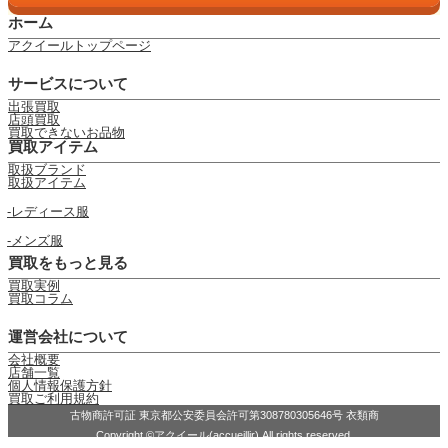
ホーム
アクイールトップページ
サービスについて
出張買取
店頭買取
買取できないお品物
買取アイテム
取扱ブランド
取扱アイテム
レディース服
メンズ服
買取をもっと見る
買取実例
買取コラム
運営会社について
会社概要
店舗一覧
個人情報保護方針
買取ご利用規約
古物商許可証 東京都公安委員会許可第308780305646号 衣類商
Copyright ©アクイール(accueillir) All rights reserved.