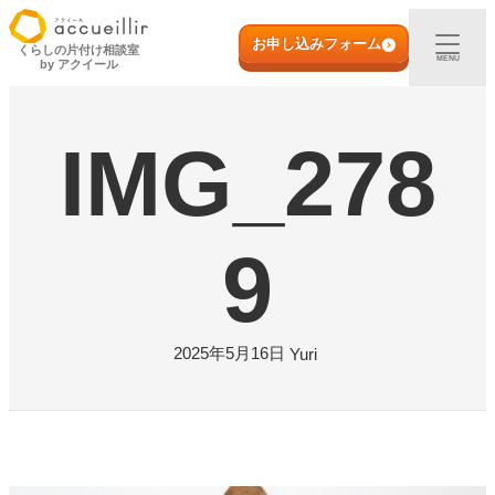
内
初めての方へ
容
お申し込みフォーム
くらしの片付け相談室
MENU
by アクイール
を
ス
出張買取
キ
IMG_278
ッ
プ
宅配買取
店頭買取
9
ご利用実例
2025年5月16日
Yuri
取扱アイテム
店舗一覧