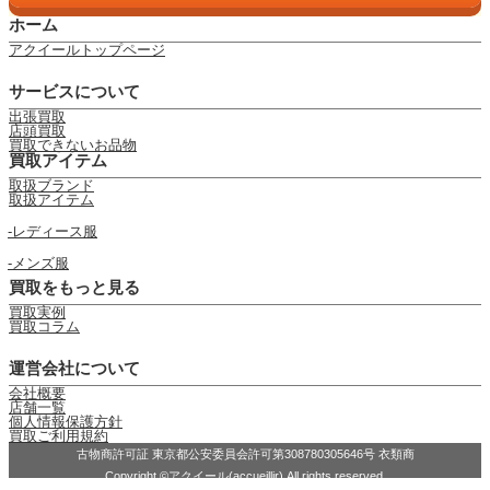
ホーム
アクイールトップページ
サービスについて
出張買取
店頭買取
買取できないお品物
買取アイテム
取扱ブランド
取扱アイテム
レディース服
メンズ服
買取をもっと見る
買取実例
買取コラム
運営会社について
会社概要
店舗一覧
個人情報保護方針
買取ご利用規約
古物商許可証 東京都公安委員会許可第308780305646号 衣類商
Copyright ©アクイール(accueillir) All rights reserved.