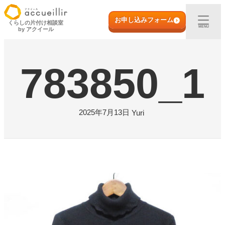
内
初めての方へ
容
お申し込みフォーム
くらしの片付け相談室
MENU
by アクイール
を
ス
出張買取
キ
783850_1
ッ
プ
宅配買取
店頭買取
2025年7月13日
Yuri
ご利用実例
取扱アイテム
店舗一覧