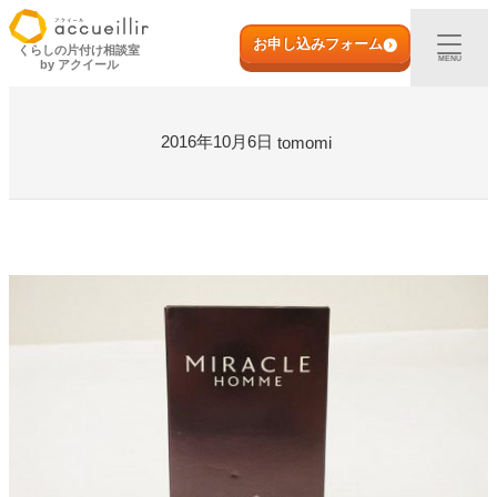
内
初めての方へ
容
お申し込みフォーム
くらしの片付け相談室
MENU
by アクイール
を
ス
出張買取
キ
2016年10月6日
tomomi
ッ
プ
宅配買取
店頭買取
ご利用実例
取扱アイテム
店舗一覧