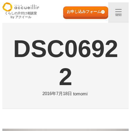
内
初めての方へ
容
お申し込みフォーム
くらしの片付け相談室
MENU
by アクイール
を
ス
出張買取
キ
DSC0692
ッ
プ
宅配買取
店頭買取
2
ご利用実例
2016年7月18日
tomomi
取扱アイテム
店舗一覧