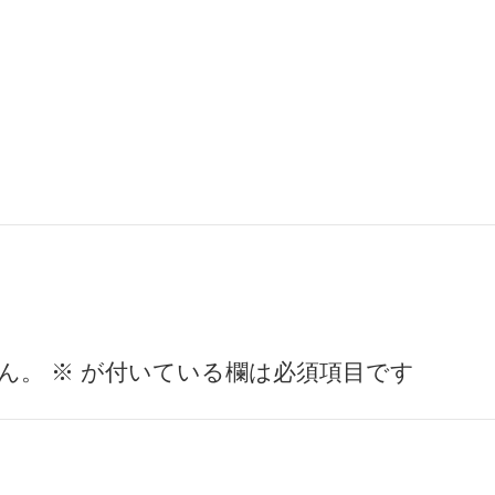
ん。
※
が付いている欄は必須項目です