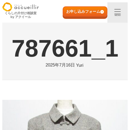
内
初めての方へ
容
お申し込みフォーム
くらしの片付け相談室
MENU
by アクイール
を
ス
出張買取
キ
787661_1
ッ
プ
宅配買取
店頭買取
2025年7月16日
Yuri
ご利用実例
取扱アイテム
店舗一覧