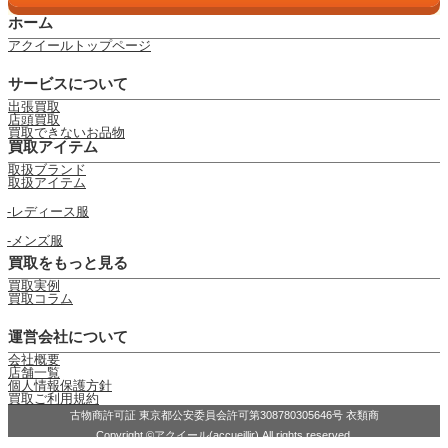
ホーム
アクイールトップページ
サービスについて
出張買取
店頭買取
買取できないお品物
買取アイテム
取扱ブランド
取扱アイテム
レディース服
メンズ服
買取をもっと見る
買取実例
買取コラム
運営会社について
会社概要
店舗一覧
個人情報保護方針
買取ご利用規約
古物商許可証 東京都公安委員会許可第308780305646号 衣類商
Copyright ©アクイール(accueillir) All rights reserved.