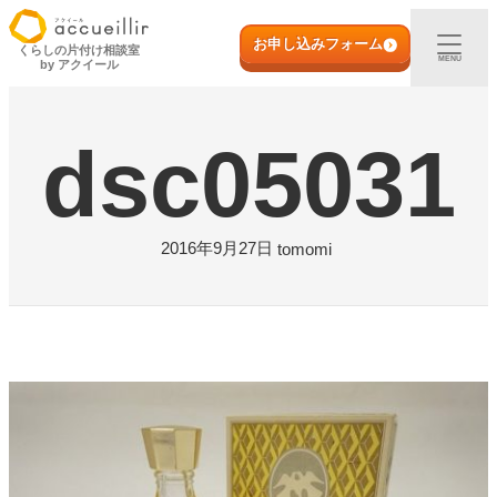
内
初めての方へ
容
お申し込みフォーム
くらしの片付け相談室
MENU
by アクイール
を
ス
出張買取
キ
dsc05031
ッ
プ
宅配買取
店頭買取
2016年9月27日
tomomi
ご利用実例
取扱アイテム
店舗一覧