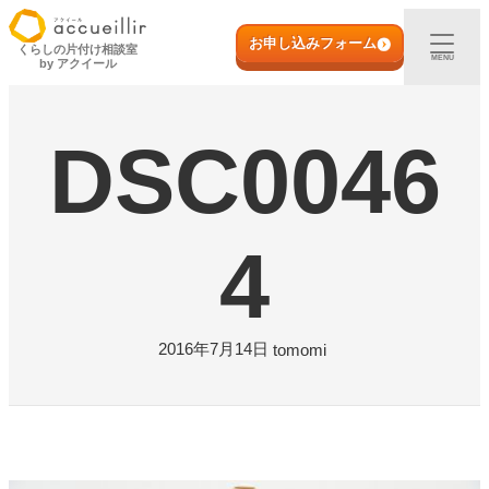
内
初めての方へ
容
お申し込みフォーム
くらしの片付け相談室
MENU
by アクイール
を
ス
出張買取
キ
DSC0046
ッ
プ
宅配買取
店頭買取
4
ご利用実例
2016年7月14日
tomomi
取扱アイテム
店舗一覧