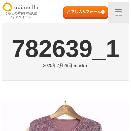
内
初めての方へ
容
お申し込みフォーム
くらしの片付け相談室
MENU
by アクイール
を
ス
出張買取
キ
782639_1
ッ
プ
宅配買取
店頭買取
2025年7月28日
mariko
ご利用実例
取扱アイテム
店舗一覧