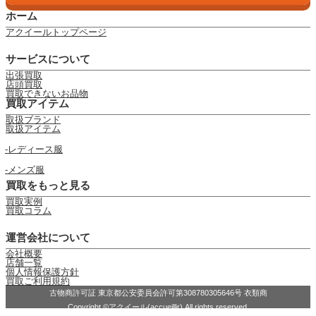
ホーム
アクイールトップページ
サービスについて
出張買取
店頭買取
買取できないお品物
買取アイテム
取扱ブランド
取扱アイテム
レディース服
メンズ服
買取をもっと見る
買取実例
買取コラム
運営会社について
会社概要
店舗一覧
個人情報保護方針
買取ご利用規約
古物商許可証 東京都公安委員会許可第308780305646号 衣類商
Copyright ©アクイール(accueillir) All rights reserved.