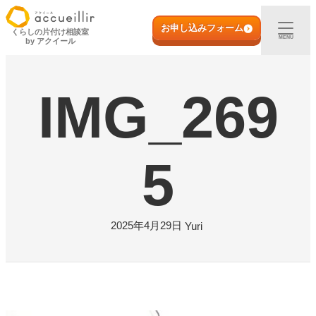
内
初めての方へ
容
お申し込みフォーム
くらしの片付け相談室
MENU
by アクイール
を
ス
出張買取
キ
IMG_269
ッ
プ
宅配買取
店頭買取
5
ご利用実例
2025年4月29日
Yuri
取扱アイテム
店舗一覧