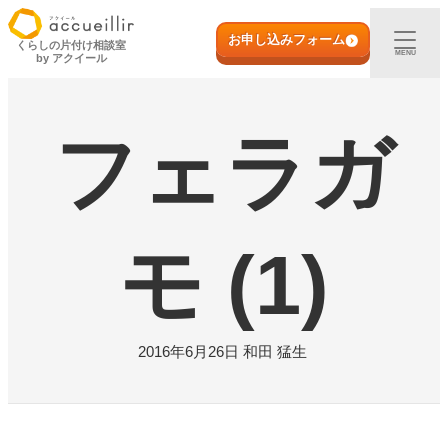
内
初めての方へ
容
お申し込みフォーム
くらしの片付け相談室
MENU
by アクイール
を
ス
出張買取
キ
ッ
フェラガ
プ
宅配買取
店頭買取
モ (1)
ご利用実例
取扱アイテム
2016年6月26日
和田 猛生
店舗一覧