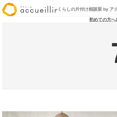
内
くらしの片付け相談室
by 
容
を
初めての方へ
ス
キ
ッ
プ