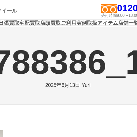
0120
アクイール
受付時間9:00〜1
出張買取
宅配買取
店頭買取
ご利用実例
取扱アイテム
店舗一
788386_
Yuri
2025年6月13日