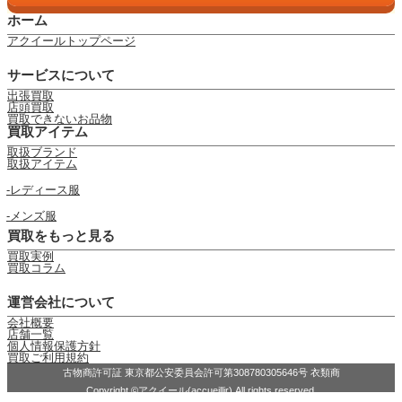
ホーム
アクイールトップページ
サービスについて
出張買取
店頭買取
買取できないお品物
買取アイテム
取扱ブランド
取扱アイテム
レディース服
メンズ服
買取をもっと見る
買取実例
買取コラム
運営会社について
会社概要
店舗一覧
個人情報保護方針
買取ご利用規約
古物商許可証 東京都公安委員会許可第308780305646号 衣類商
Copyright ©アクイール(accueillir) All rights reserved.