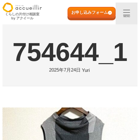
内
初めての方へ
容
お申し込みフォーム
くらしの片付け相談室
MENU
by アクイール
を
ス
出張買取
キ
754644_1
ッ
プ
宅配買取
店頭買取
2025年7月24日
Yuri
ご利用実例
取扱アイテム
店舗一覧