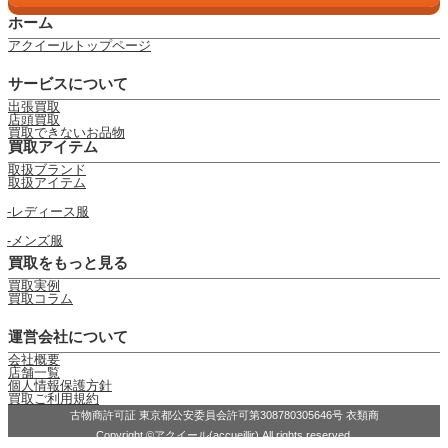
ホーム
アクイールトップページ
サービスについて
出張買取
店頭買取
買取できないお品物
買取アイテム
取扱ブランド
取扱アイテム
レディース服
メンズ服
買取をもっと見る
買取実例
買取コラム
運営会社について
会社概要
店舗一覧
個人情報保護方針
買取ご利用規約
古物商許可証 東京都公安委員会許可第308780305646号 衣類商
Copyright ©アクイール(accueillir) All rights reserved.