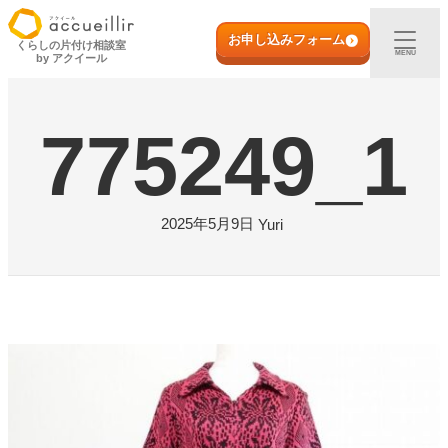
内
初めての方へ
容
お申し込みフォーム
くらしの片付け相談室
MENU
by アクイール
を
ス
出張買取
キ
775249_1
ッ
プ
宅配買取
店頭買取
2025年5月9日
Yuri
ご利用実例
取扱アイテム
店舗一覧