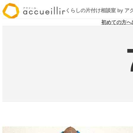
内
くらしの片付け相談室
by 
容
を
初めての方へ
ス
キ
ッ
プ