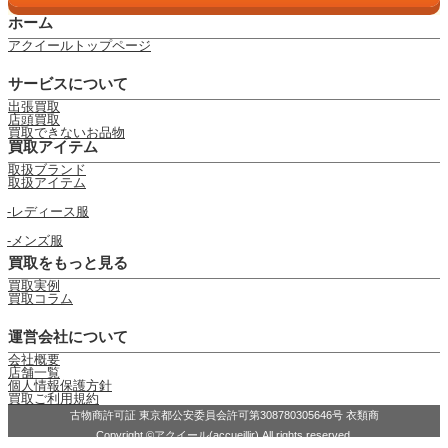
ホーム
アクイールトップページ
サービスについて
出張買取
店頭買取
買取できないお品物
買取アイテム
取扱ブランド
取扱アイテム
レディース服
メンズ服
買取をもっと見る
買取実例
買取コラム
運営会社について
会社概要
店舗一覧
個人情報保護方針
買取ご利用規約
古物商許可証 東京都公安委員会許可第308780305646号 衣類商
Copyright ©アクイール(accueillir) All rights reserved.