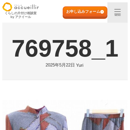
内
初めての方へ
容
お申し込みフォーム
くらしの片付け相談室
MENU
by アクイール
を
ス
出張買取
キ
769758_1
ッ
プ
宅配買取
店頭買取
2025年5月22日
Yuri
ご利用実例
取扱アイテム
店舗一覧