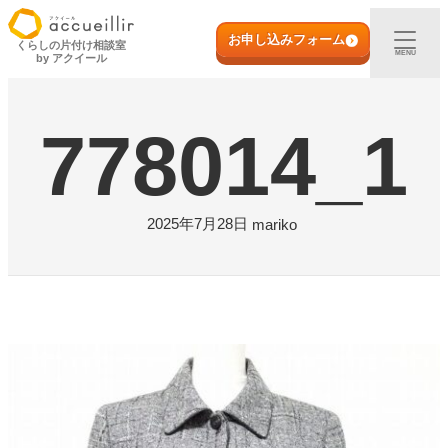
内
初めての方へ
容
お申し込みフォーム
くらしの片付け相談室
MENU
by アクイール
を
ス
出張買取
キ
778014_1
ッ
プ
宅配買取
店頭買取
2025年7月28日
mariko
ご利用実例
取扱アイテム
店舗一覧