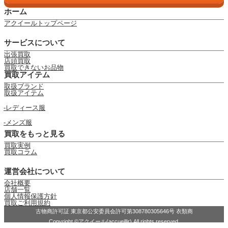
ホーム
アクイールトップページ
サービスについて
出張買取
店頭買取
買取できないお品物
買取アイテム
取扱ブランド
取扱アイテム
レディース服
メンズ服
買取をもっと見る
買取実例
買取コラム
運営会社について
会社概要
店舗一覧
個人情報保護方針
買取ご利用規約
古物商許可証 東京都公安委員会許可第308780305646号 衣類商
Copyright ©アクイール(accueillir) All rights reserved.