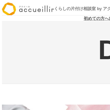
内
くらしの片付け相談室
by 
容
を
初めての方へ
ス
キ
ッ
プ