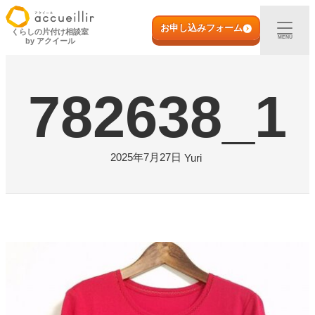
内
初めての方へ
容
お申し込みフォーム
くらしの片付け相談室
MENU
by アクイール
を
ス
出張買取
キ
782638_1
ッ
プ
宅配買取
店頭買取
2025年7月27日
Yuri
ご利用実例
取扱アイテム
店舗一覧