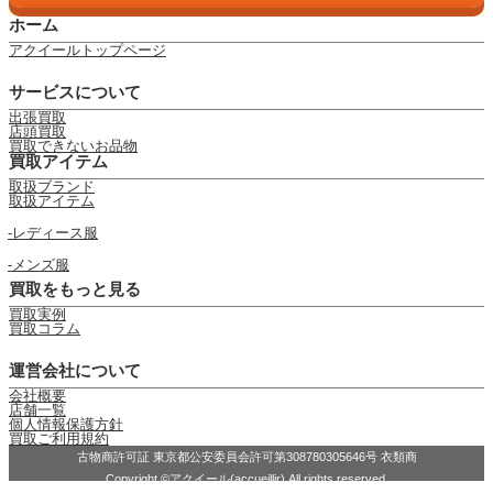
ホーム
アクイールトップページ
サービスについて
出張買取
店頭買取
買取できないお品物
買取アイテム
取扱ブランド
取扱アイテム
レディース服
メンズ服
買取をもっと見る
買取実例
買取コラム
運営会社について
会社概要
店舗一覧
個人情報保護方針
買取ご利用規約
古物商許可証 東京都公安委員会許可第308780305646号 衣類商
Copyright ©アクイール(accueillir) All rights reserved.