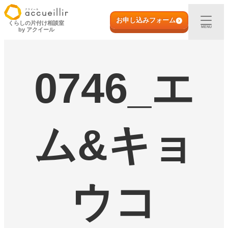
内
初めての方へ
容
お申し込みフォーム
くらしの片付け相談室
MENU
by アクイール
を
ス
出張買取
キ
ッ
0746_エ
プ
宅配買取
店頭買取
ム&キョ
ご利用実例
取扱アイテム
ウコ
店舗一覧