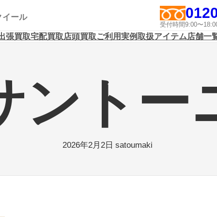
0120
アクイール
受付時間9:00〜1
出張買取
宅配買取
店頭買取
ご利用実例
取扱アイテム
店舗一
サントー
satoumaki
2026年2月2日