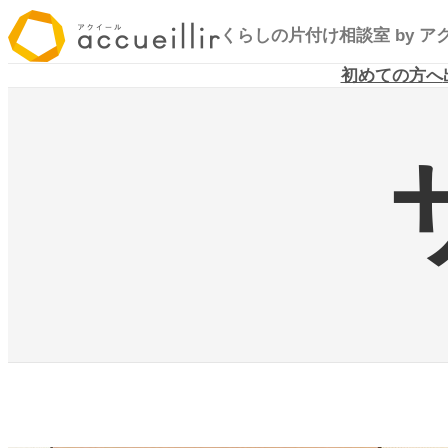
内
くらしの片付け相談室
by 
容
を
初めての方へ
ス
キ
ッ
プ