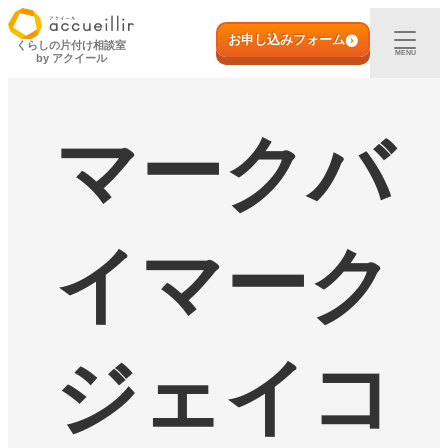
内
初めての方へ
容
お申し込みフォーム
くらしの片付け相談室
MENU
by アクイール
を
ス
出張買取
キ
ッ
マークバ
プ
宅配買取
店頭買取
イマーク
ご利用実例
取扱アイテム
ジェイコ
店舗一覧