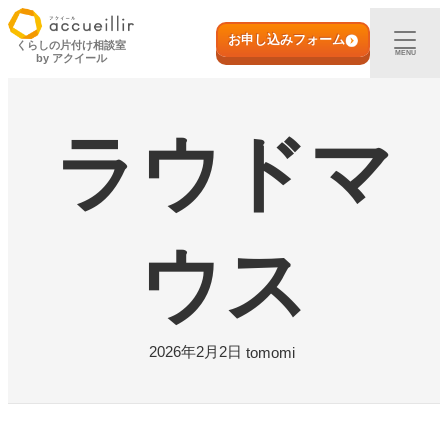
内
初めての方へ
容
お申し込みフォーム
くらしの片付け相談室
MENU
by アクイール
を
ス
出張買取
キ
ッ
ラウドマ
プ
宅配買取
店頭買取
ウス
ご利用実例
取扱アイテム
2026年2月2日
tomomi
店舗一覧