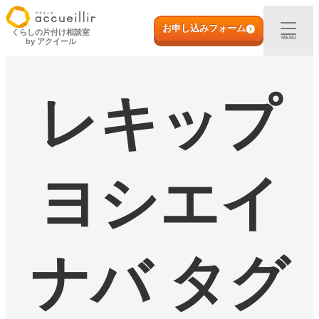
内
初めての方へ
容
お申し込みフォーム
くらしの片付け相談室
MENU
by アクイール
を
ス
出張買取
キ
ッ
レキップ
プ
宅配買取
店頭買取
ヨシエイ
ご利用実例
取扱アイテム
ナバ タグ
店舗一覧