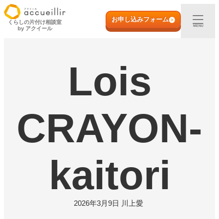
内
初めての方へ
容
お申し込みフォーム
くらしの片付け相談室
MENU
by アクイール
を
ス
出張買取
キ
Lois
ッ
プ
宅配買取
店頭買取
CRAYON-
ご利用実例
kaitori
取扱アイテム
店舗一覧
2026年3月9日
川上愛