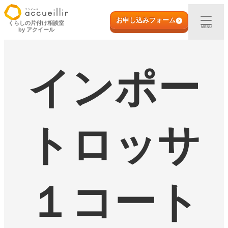
内
初めての方へ
容
お申し込みフォーム
くらしの片付け相談室
MENU
by アクイール
を
ス
出張買取
キ
ッ
インポー
プ
宅配買取
店頭買取
トロッサ
ご利用実例
取扱アイテム
１コート
店舗一覧