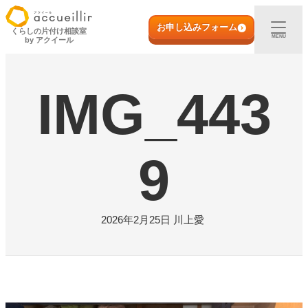
内
初めての方へ
容
お申し込みフォーム
くらしの片付け相談室
MENU
by アクイール
を
ス
出張買取
キ
IMG_443
ッ
プ
宅配買取
店頭買取
9
ご利用実例
2026年2月25日
川上愛
取扱アイテム
店舗一覧